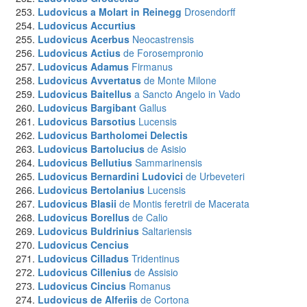
Ludovicus a Molart in Reinegg
Drosendorff
Ludovicus Accurtius
Ludovicus Acerbus
Neocastrensis
Ludovicus Actius
de Forosempronio
Ludovicus Adamus
Firmanus
Ludovicus Avvertatus
de Monte Milone
Ludovicus Baitellus
a Sancto Angelo in Vado
Ludovicus Bargibant
Gallus
Ludovicus Barsotius
Lucensis
Ludovicus Bartholomei Delectis
Ludovicus Bartolucius
de Asisio
Ludovicus Bellutius
Sammarinensis
Ludovicus Bernardini Ludovici
de Urbeveteri
Ludovicus Bertolanius
Lucensis
Ludovicus Blasii
de Montis feretrii de Macerata
Ludovicus Borellus
de Calio
Ludovicus Buldrinius
Saltariensis
Ludovicus Cencius
Ludovicus Cilladus
Tridentinus
Ludovicus Cillenius
de Assisio
Ludovicus Cincius
Romanus
Ludovicus de Alferiis
de Cortona