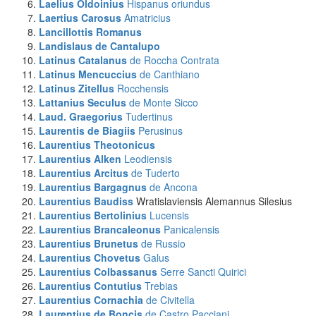
Laelius Oldoinius
Hispanus oriundus
Laertius Carosus
Amatricius
Lancillottis
Romanus
Landislaus
de Cantalupo
Latinus Catalanus
de Roccha Contrata
Latinus Mencuccius
de Canthiano
Latinus Zitellus
Rocchensis
Lattanius Seculus
de Monte Sicco
Laud. Graegorius
Tudertinus
Laurentis de Biagiis
Perusinus
Laurentius
Theotonicus
Laurentius Alken
Leodiensis
Laurentius Arcitus
de Tuderto
Laurentius Bargagnus
de Ancona
Laurentius Baudiss
Wratislaviensis Alemannus Silesius
Laurentius Bertolinius
Lucensis
Laurentius Brancaleonus
Panicalensis
Laurentius Brunetus
de Russio
Laurentius Chovetus
Galus
Laurentius Colbassanus
Serre Sancti Quirici
Laurentius Contutius
Trebias
Laurentius Cornachia
de Civitella
Laurentius de Boncis
de Castro Pacciani