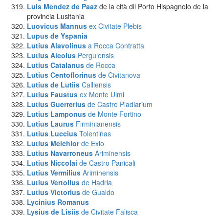
Luis Mendez de Paaz
de la cità dil Porto Hispagnolo de la
provincia Lusitania
Luovicus Mannus
ex Civitate Plebis
Lupus
de Yspania
Lutius Alavolinus
a Rocca Contratta
Lutius Aleolus
Pergulensis
Lutius Catalanus
de Rocca
Lutius Centoflorinus
de Civitanova
Lutius de Lutiis
Calliensis
Lutius Faustus
ex Monte Ulmi
Lutius Guerrerius
de Castro Pladiarium
Lutius Lamponus
de Monte Fortino
Lutius Laurus
Firminianensis
Lutius Luccius
Tolentinas
Lutius Melchior
de Exio
Lutius Navarroneus
Ariminensis
Lutius Niccolai
de Castro Panicali
Lutius Vermilius
Ariminensis
Lutius Vertollus
de Hadria
Lutius Victorius
de Gualdo
Lycinius
Romanus
Lysius de Lisiis
de Civitate Falisca