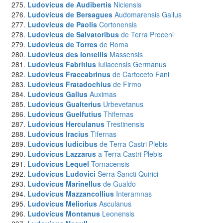
Ludovicus de Audibertis
Niciensis
Ludovicus de Bersagues
Audomarensis Gallus
Ludovicus de Paolis
Cortonensis
Ludovicus de Salvatoribus
de Terra Proceni
Ludovicus de Torres
de Roma
Ludovicus des Iontellis
Massensis
Ludovicus Fabritius
Iuliacensis Germanus
Ludovicus Fraccabrinus
de Cartoceto Fani
Ludovicus Fratadochius
de Firmo
Ludovicus Gallus
Auximas
Ludovicus Gualterius
Urbevetanus
Ludovicus Guelfutius
Thifernas
Ludovicus Herculanus
Trestinensis
Ludovicus Iracius
Tifernas
Ludovicus Iudicibus
de Terra Castri Plebis
Ludovicus Lazzarus
a Terra Castri Plebis
Ludovicus Lequel
Tornacensis
Ludovicus Ludovici
Serra Sancti Quirici
Ludovicus Marinellus
de Gualdo
Ludovicus Mazzancollius
Interamnas
Ludovicus Meliorius
Asculanus
Ludovicus Montanus
Leonensis