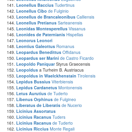
Leonellus Baccius
Tudertinus
Leonellus Cibo
de Fulginio
Leonellus de Brancaleonibus
Calliensis
Leonellus Pretianus
Sarteanensis
Leonidas Montesperellus
Vissanus
Leonides de Paternianis
Hispellas
Leonorus Leonori
Leontius Galeottus
Romanus
Leopardus Benedittus
Offidanus
Leopardus ser Marini
de Castro Ficardo
Leopoldo Paniquar
Styrus Graecensis
Leopoldus
a Turheim B. Austriacus
Leopoldus in Waelckhenstain
Tirolensis
Lepidus Bussius
Viterbiensis
Lepidus Cardanetus
Montonensis
Letus Aurutius
de Tuderto
Libenus Orphinus
de Fulgineo
Liberatus de Liberatis
de Nucerio
Licinius Assortatus
Licinius Racanus
Tuders
Licinius Racanus
de Tuderto
Licinius Riccius
Monte Regali