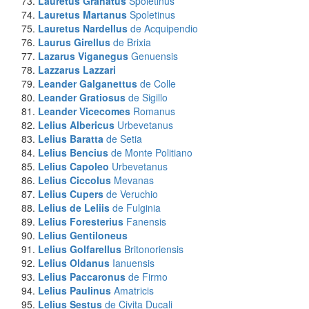
Lauretus Granatus
Spoletinus
Lauretus Martanus
Spoletinus
Lauretus Nardellus
de Acquipendio
Laurus Girellus
de Brixia
Lazarus Viganegus
Genuensis
Lazzarus Lazzari
Leander Galganettus
de Colle
Leander Gratiosus
de Sigillo
Leander Vicecomes
Romanus
Lelius Albericus
Urbevetanus
Lelius Baratta
de Setia
Lelius Bencius
de Monte Politiano
Lelius Capoleo
Urbevetanus
Lelius Ciccolus
Mevanas
Lelius Cupers
de Veruchio
Lelius de Leliis
de Fulginia
Lelius Foresterius
Fanensis
Lelius Gentiloneus
Lelius Golfarellus
Britonoriensis
Lelius Oldanus
Ianuensis
Lelius Paccaronus
de Firmo
Lelius Paulinus
Amatricis
Lelius Sestus
de Civita Ducali