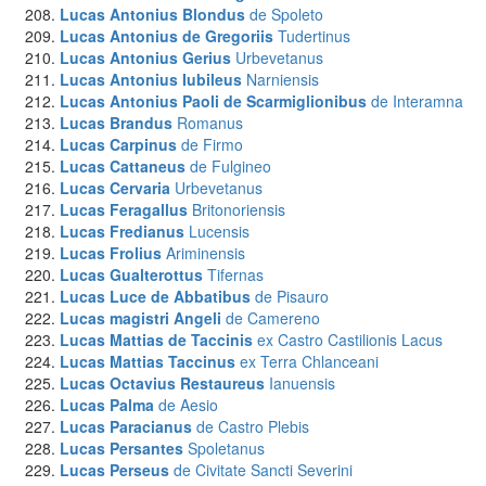
Lucas Antonius Blondus
de Spoleto
Lucas Antonius de Gregoriis
Tudertinus
Lucas Antonius Gerius
Urbevetanus
Lucas Antonius Iubileus
Narniensis
Lucas Antonius Paoli de Scarmiglionibus
de Interamna
Lucas Brandus
Romanus
Lucas Carpinus
de Firmo
Lucas Cattaneus
de Fulgineo
Lucas Cervaria
Urbevetanus
Lucas Feragallus
Britonoriensis
Lucas Fredianus
Lucensis
Lucas Frolius
Ariminensis
Lucas Gualterottus
Tifernas
Lucas Luce de Abbatibus
de Pisauro
Lucas magistri Angeli
de Camereno
Lucas Mattias de Taccinis
ex Castro Castilionis Lacus
Lucas Mattias Taccinus
ex Terra Chlanceani
Lucas Octavius Restaureus
Ianuensis
Lucas Palma
de Aesio
Lucas Paracianus
de Castro Plebis
Lucas Persantes
Spoletanus
Lucas Perseus
de Civitate Sancti Severini