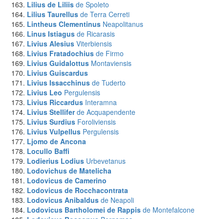
Lilius de Liliis
de Spoleto
Lilius Taurellus
de Terra Cerreti
Lintheus Clementinus
Neapolitanus
Linus Istiagus
de Ricarasis
Livius Alesius
Viterbiensis
Livius Fratadochius
de Firmo
Livius Guidalottus
Montaviensis
Livius Guiscardus
Livius Issacchinus
de Tuderto
Livius Leo
Pergulensis
Livius Riccardus
Interamna
Livius Stellifer
de Acquapendente
Livius Surdius
Foroliviensis
Livius Vulpellus
Pergulensis
Ljomo
de Ancona
Locullo Baffi
Lodierius Lodius
Urbevetanus
Lodovichus
de Matelicha
Lodovicus
de Camerino
Lodovicus
de Rocchacontrata
Lodovicus Anibaldus
de Neapoli
Lodovicus Bartholomei de Rappis
de Montefalcone