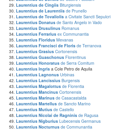
Laurentius de Cingiis
Biturgiensis
Laurentius de Laurentiis
de Prunello
Laurentius de Tovaliolis
a Civitate Sancti Sepulcri
Laurentius Donatus
de Santo Angelo in Vado
Laurentius Drusulinus
Romanus
Laurentius Ferrarius
ex Communantia
Laurentius Floridus
Mevanas
Laurentius Francisci de Floris
de Terranova
Laurentius Grasius
Cortonensis
Laurentius Guaschonus
Florentinus
Laurentius Honoratus
de Serra Comitum
Laurentius Ingris
a Cole Petro de Aquila
Laurentius Lagnonus
Urbinas
Laurentius Lancissius
Burgensis
Laurentius Magalottus
de Florentia
Laurentius Mancinus
Cortonensis
Laurentius Marinus
de Casacastalda
Laurentius Martellus
de Sancto Marino
Laurentius Mutius
de Castello
Laurentius Nicolai de Ragninis
de Ragusa
Laurentius Nigburius
Lubecensis Germanus
Laurentius Nocturnus
de Communantia