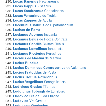
Lucas Ranerius
Paccianensis
Lucas Rappus
Vissanus
Lucas Sandreanus
Corinaltensis
Lucas Venturinus
de Trebia
Lucas Zappies
de Aquila
Lucentinus Maurus
de Ripatransonum
Luchas
de Roma
Lucianus Adornus
Inspania
Lucianus Belus
de Rocca Contrata
Lucianus Gentilis
Civitate Realis
Lucianus Lomellinus
Ianuensis
Lucianus Riccierius
Perusinus
Lucidus de Mastini
de Mantua
Lucius Bussius
Lucius Dominicus Controvertius
de Valentano
Lucius Fratoddus
de Posta
Lucius Trottus
Alexandrinus
Lucius Vergellinus
Senogalliensis
Ludivicus Gratius
Tifernas
Ludolphus Tobingh
de Luneburg
Ludovico Cialdelli
da Fuligno
Ludovico Viti
Orvieto
Ludovicus
Grodecius