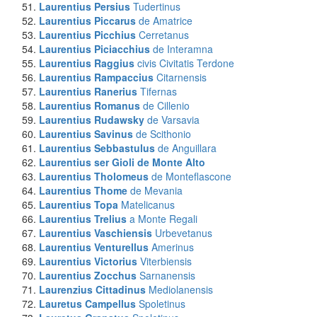
Laurentius Persius
Tudertinus
Laurentius Piccarus
de Amatrice
Laurentius Picchius
Cerretanus
Laurentius Piciacchius
de Interamna
Laurentius Raggius
civis Civitatis Terdone
Laurentius Rampaccius
Citarnensis
Laurentius Ranerius
Tifernas
Laurentius Romanus
de Cillenio
Laurentius Rudawsky
de Varsavia
Laurentius Savinus
de Scithonio
Laurentius Sebbastulus
de Anguillara
Laurentius ser Gioli
de Monte Alto
Laurentius Tholomeus
de Monteflascone
Laurentius Thome
de Mevania
Laurentius Topa
Matelicanus
Laurentius Trelius
a Monte Regali
Laurentius Vaschiensis
Urbevetanus
Laurentius Venturellus
Amerinus
Laurentius Victorius
Viterbiensis
Laurentius Zocchus
Sarnanensis
Laurenzius Cittadinus
Mediolanensis
Lauretus Campellus
Spoletinus