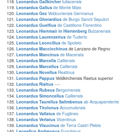
Leonardus Gailkircher
Iuliacensis
Leonardus Gallus
de Monte Maio
Leonardus Gez
Veldcuriensis Germanus
Leonardus Gherardius
de Burgo Sancti Sepulcri
Leonardus Guelfius
de Castilione Fiorentino
Leonardus Hiertmair in Hiertenberg
Bulzanensis
Leonardus Laurenzettus
de Tuderto
Leonardus Leoncillus
de Spoleto
Leonardus Macciochinus
de Lanzano de Regno
Leonardus Mancinus
de Macerata
Leonardus Marcella
Calliensis
Leonardus Marcellus
Calliensis
Leonardus Novellus
Reatinus
Leonardus Pappus
Veldkirchensis Raetus superior
Leonardus Rialtus
----
Leonardus Rubeus
Bergomensis
Leonardus Simoncellus
Calliensis
Leonardus Taurellus Salimbenus
ab Acquapendente
Leonardus Titolonus
Accumulensis
Leonardus Vallatus
de Fuglineo
Leonardus Verlatus
Vicentinus
Leonardus Visucinus
de Terra Castri Plebis
Leonellus Andreonus
Eugubinus