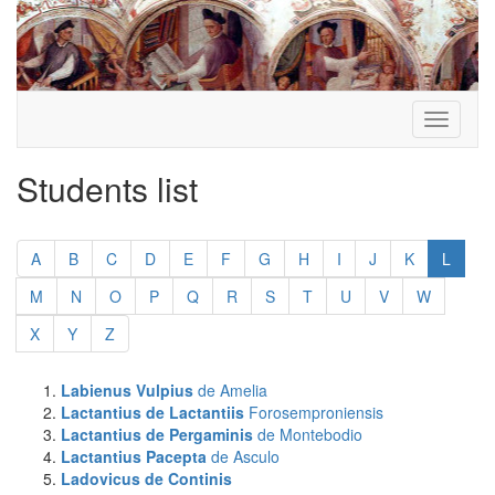
Toggle
navigati
Students list
Skip
pagination
A
B
C
D
E
F
G
H
I
J
K
L
M
N
O
P
Q
R
S
T
U
V
W
X
Y
Z
Labienus Vulpius
de Amelia
Lactantius de Lactantiis
Forosemproniensis
Lactantius de Pergaminis
de Montebodio
Lactantius Pacepta
de Asculo
Ladovicus de Continis