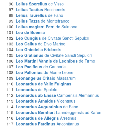
Lelius Sperellus
de Visso
Lelius Tastius
Rocchensis
Lelius Taurellus
de Fano
Lelius Tazza
de Montefranco
Lellus magistri Petri
de Sulmona
Leo
de Boemia
Leo Cungius
de Civitate Sancti Sepulcri
Leo Gallus
de Divo Marino
Leo Ghiedella
Brixiensis
Leo Gratianus
de Civitate Sancti Sepulcri
Leo Martini Vannis de Leonibus
de Firmo
Leo Pacificus
de Cannaria
Leo Pallonius
de Monte Leone
Leonangelus Critaio
Massarum
Leonardus
de Valle Fulginas
Leonardus
de Spoleto
Leonardus ab Ensse
Campensis Alemannus
Leonardus Arnaldus
Vicentinus
Leonardus Augustinius
de Fano
Leonardus Bernhart
Lanndeggensis ad Karem
Leonardus de Allegris
Arretinus
Leonardus Fardinus
Anconitanus