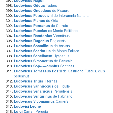
Ludovicus Nagull
Ludovicus Oddus
Tuders
Ludovicus Ondedeus
de Pisauro
Ludovicus Petrucciani
de Interamnia Nahars
Ludovicus Planus
de Orta
Ludovicus Pontanus
de Cerreto
Ludovicus Puccius
ex Monte Politiano
Ludovicus Randonius
Vicentinus
Ludovicus Rugerius
Regiensis
Ludovicus Sbarallinus
de Assisio
Ludovicus Scarintius
de Monte Falisco
Ludovicus Sencliment
Hyspanus
Ludovicus Simonettus
de Panicale
Ludovicus Sop-----omnius
Sentinas
Ludovicus Tomassus Postii
de Castilione Fuscus, civis
perusinus
Ludovicus Tritus
Tifernas
Ludovicus Vannuccius
de Ficulle
Ludovicus Venarucius
Pergulensis
Ludovicus Venturinus
de Fabriano
Ludovicus Vicomannus
Camers
Ludovisi Leone
Luigi Canali
Perugia