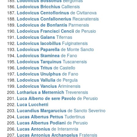
Lodovicus Bossonus
Bergomas
Lodovicus Bricchius
Calliensis
Lodovicus Centoflorinus
de Civitanova
Lodovicus Confallonerius
Recanatensis
Lodovicus de Bonfantis
Parmensis
Lodovicus Francisci Cencii
de Perusio
Lodovicus Galans
Tifernas
Lodovicus Iacobillus
Fulginatensis
Lodovicus Paparella
de Monte Sancto
Lodovicus Staminea
de Fano
Lodovicus Tarquinus
Tuscanensis
Lodovicus Tritus
de Castello
Lodovicus Unulphus
de Fano
Lodovicus Vallulia
de Pergula
Lodovicus Vancius
Ariminensis
Lotharius a Metternich
Treverensis
Luca Alberto de sere Pavolo
de Perusio
Luca Lucchetti
Lucandius Margarucius
de Sancto Severino
Lucas Albertus Pettus
Tudertinus
Lucas Albertus Podiani
de Perusio
Lucas Antonius
de Interamnia
Lucas Antonius Archangelus
Fratensis