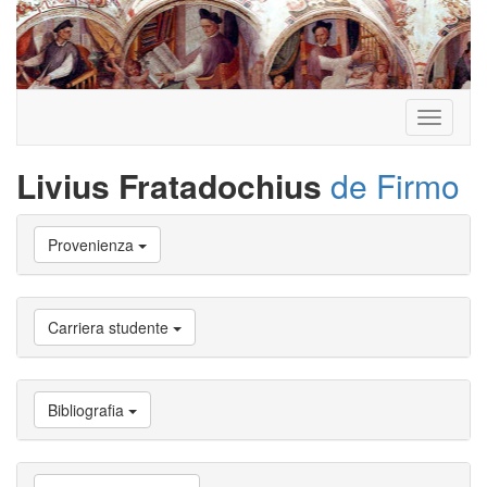
Toggle
navigati
Livius Fratadochius
de Firmo
Vai
Provenienza
a
Biografia
Vai
a
Carriera studente
Provenienza
Vai
a
Carriera
Bibliografia
studente
Vai
a
Attività