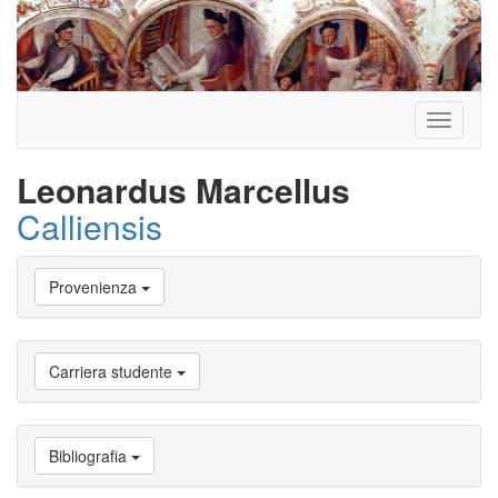
Toggle
navigati
Leonardus Marcellus
Calliensis
Vai
Provenienza
a
Biografia
Vai
a
Carriera studente
Provenienza
Vai
a
Carriera
Bibliografia
studente
Vai