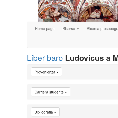
Home page
Risorse
Ricerca prosopogr
Liber baro
Ludovicus a M
Vai
Provenienza
a
Biografia
Vai
a
Carriera studente
Provenienza
Vai
a
Carriera
Bibliografia
studente