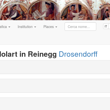
afica
Institution
Places
IT
olart in Reinegg
Drosendorff