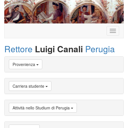
Toggle
navigati
Rettore
Luigi Canali
Perugia
Vai
Provenienza
a
Biografia
Vai
a
Carriera studente
Provenienza
Vai
a
Carriera
Attività nello Studium di Perugia
studente
Vai
a
Attività