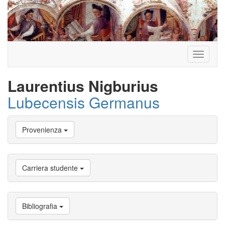
Toggle
navigati
Laurentius Nigburius
Lubecensis Germanus
Vai
Provenienza
a
Biografia
Vai
a
Carriera studente
Provenienza
Vai
a
Carriera
Bibliografia
studente
Vai