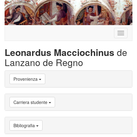
Toggle
navigati
Leonardus Macciochinus
de
Lanzano de Regno
Vai
Provenienza
a
Biografia
Vai
a
Carriera studente
Provenienza
Vai
a
Carriera
Bibliografia
studente
Vai