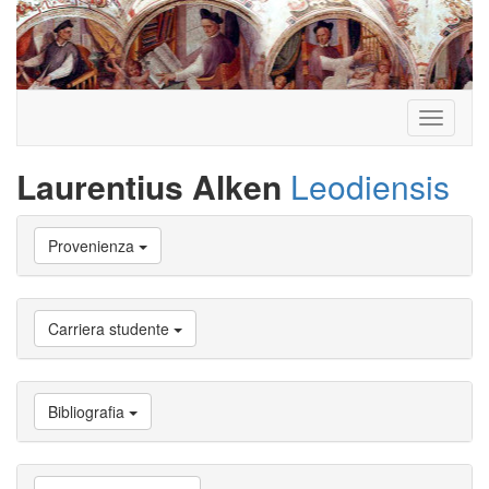
Toggle
navigati
Laurentius Alken
Leodiensis
Vai
Provenienza
a
Biografia
Vai
a
Carriera studente
Provenienza
Vai
a
Carriera
Bibliografia
studente
Vai
a
Attività