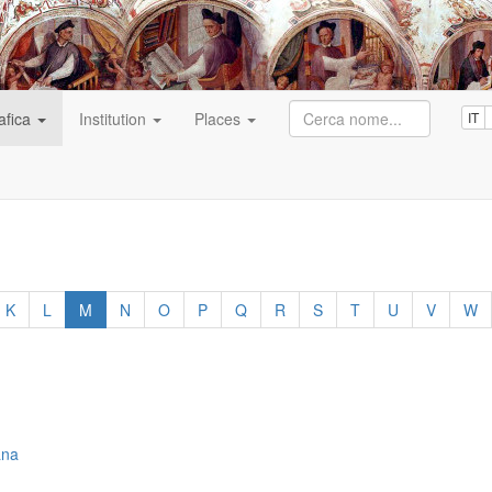
afica
Institution
Places
IT
K
L
M
N
O
P
Q
R
S
T
U
V
W
ana