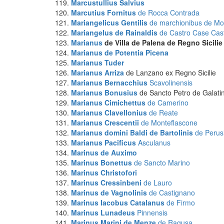
Marcustullius Salvius
Marcutius Fornitus
de Rocca Contrada
Mariangelicus Gentilis
de marchionibus de Mon
Mariangelus de Rainaldis
de Castro Case Cas
Marianus
de Villa de Palena de Regno Sicilie
Marianus
de Potentia Picena
Marianus
Tuder
Marianus Arriza
de Lanzano ex Regno Sicilie
Marianus Bernacchius
Scavolinensis
Marianus Bonusius
de Sancto Petro de Galati
Marianus Cimichettus
de Camerino
Marianus Clavellonius
de Reate
Marianus Crescentii
de Monteflascone
Marianus domini Baldi de Bartolinis
de Perus
Marianus Pacificus
Asculanus
Marinus
de Auximo
Marinus Bonettus
de Sancto Marino
Marinus Christofori
Marinus Cressinbeni
de Lauro
Marinus de Vagnolinis
de Castignano
Marinus Iacobus Catalanus
de Firmo
Marinus Lunadeus
Pinnensis
Marinus Marini de Menze
de Ragusa