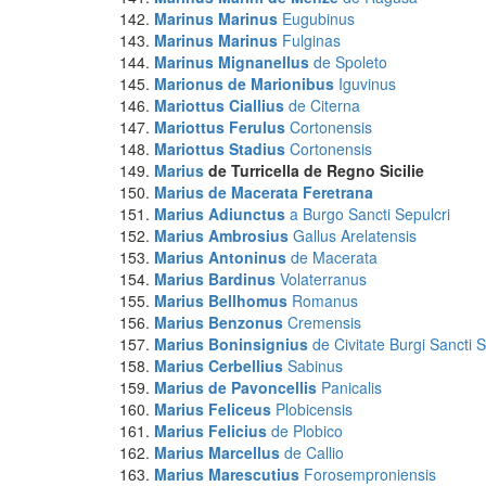
Marinus Marinus
Eugubinus
Marinus Marinus
Fulginas
Marinus Mignanellus
de Spoleto
Marionus de Marionibus
Iguvinus
Mariottus Ciallius
de Citerna
Mariottus Ferulus
Cortonensis
Mariottus Stadius
Cortonensis
Marius
de Turricella de Regno Sicilie
Marius
de Macerata Feretrana
Marius Adiunctus
a Burgo Sancti Sepulcri
Marius Ambrosius
Gallus Arelatensis
Marius Antoninus
de Macerata
Marius Bardinus
Volaterranus
Marius Bellhomus
Romanus
Marius Benzonus
Cremensis
Marius Boninsignius
de Civitate Burgi Sancti S
Marius Cerbellius
Sabinus
Marius de Pavoncellis
Panicalis
Marius Feliceus
Plobicensis
Marius Felicius
de Plobico
Marius Marcellus
de Callio
Marius Marescutius
Forosemproniensis