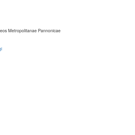
eos Metropolitanae Pannonicae
gi