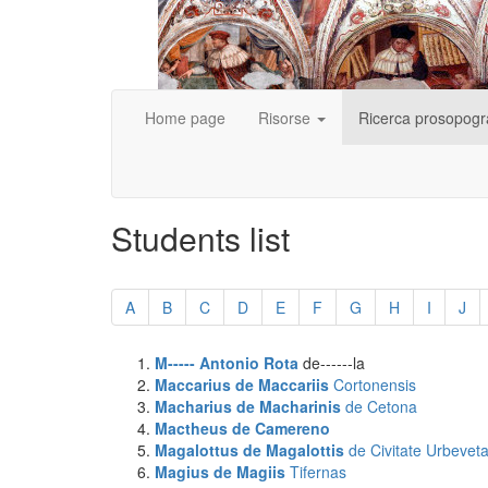
Home page
Risorse
Ricerca prosopogr
Students list
Skip
pagination
A
B
C
D
E
F
G
H
I
J
M----- Antonio Rota
de------la
Maccarius de Maccariis
Cortonensis
Macharius de Macharinis
de Cetona
Mactheus
de Camereno
Magalottus de Magalottis
de Civitate Urbevet
Magius de Magiis
Tifernas