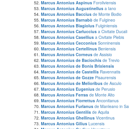
Marcus Antonius Aspinus
Foroliviensis
Marcus Antonius Augustinellus
a Iano
Marcus Antonius Baccius
de Monte Bodio
Marcus Antonius Barnabò
de Fulgineo
Marcus Antonius Biagiolus
Fulginiensis
Marcus Antonius Carluccius
a Civitate Ducali
Marcus Antonius Casellius
a Civitate Plebis
Marcus Antonius Cecconius
Sonninensis
Marcus Antonius Certellinus
Beniensis
Marcus Antonius Corneus
de Assisio
Marcus Antonius de Baciochis
de Trevio
Marcus Antonius de Bonis
Brixiensis
Marcus Antonius de Castellis
Ravennatis
Marcus Antonius de Gozze
Pisaurensis
Marcus Antonius de Melioribus
de Asculo
Marcus Antonius Eugenius
de Perusio
Marcus Antonius Ferras
de Monte Alto
Marcus Antonius Fiorrettus
Anconitanus
Marcus Antonius Furlanus
de Manleano in Sa
Marcus Antonius Gentilis
de Aquila
Marcus Antonius Ghellinus
Vicentinus
Marcus Antonius Gilius
Lucensis