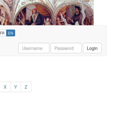
FR
EN
Username
Password
Login
X
Y
Z