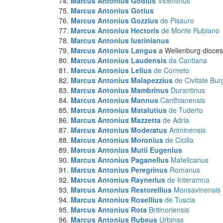
Marcus Antonius Godius
Vicentinus
Marcus Antonius Gotius
Marcus Antonius Gozzius
de Pisauro
Marcus Antonius Hectoris
de Monte Rubiano
Marcus Antonius Iustinianus
Marcus Antonius Langus
a Wellenburg dioces
Marcus Antonius Laudensis
da Cantiana
Marcus Antonius Lelius
de Corneto
Marcus Antonius Malapezzius
de Civitate Bur
Marcus Antonius Mambrinus
Durantinus
Marcus Antonius Mannus
Canthianensis
Marcus Antonius Matalutius
de Tuderto
Marcus Antonius Mazzetta
de Adria
Marcus Antonius Moderatus
Ariminensis
Marcus Antonius Moronius
de Cicilia
Marcus Antonius Mutii Eugenius
Marcus Antonius Paganellus
Matelicanus
Marcus Antonius Peregrinus
Romanus
Marcus Antonius Raynerius
de Interamna
Marcus Antonius Restorellius
Monsavinensis
Marcus Antonius Rosellius
de Tuscia
Marcus Antonius Rota
Britinoriensis
Marcus Antonius Rubeus
Urbinas