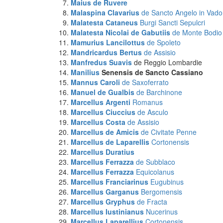
Maius de Ruvere
Malaspina Clavarius
de Sancto Angelo in Vado
Malatesta Cataneus
Burgi Sancti Sepulcri
Malatesta Nicolai de Gabutiis
de Monte Bodio
Mamurius Lancilottus
de Spoleto
Mandricardus Bertus
de Assisio
Manfredus Suavis
de Reggio Lombardie
Manilius
Senensis de Sancto Cassiano
Mannus Caroli
de Saxoferrato
Manuel de Gualbis
de Barchinone
Marcellus Argenti
Romanus
Marcellus Ciuccius
de Asculo
Marcellus Costa
de Assisio
Marcellus de Amicis
de Civitate Penne
Marcellus de Laparellis
Cortonensis
Marcellus Duratius
Marcellus Ferrazza
de Subblaco
Marcellus Ferrazza
Equicolanus
Marcellus Franciarinus
Eugubinus
Marcellus Garganus
Bergomensis
Marcellus Gryphus
de Fracta
Marcellus Iustinianus
Nucerinus
Marcellus Laparellius
Cortonensis