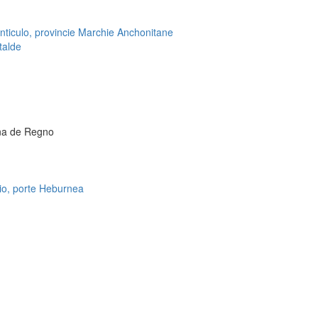
ticulo, provincie Marchie Anchonitane
talde
na de Regno
io, porte Heburnea