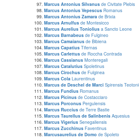
Marcus Antonius Silvanus
de Civitate Plebis
Marcus Antonius Vepescus
Romanus
Marcus Antonius Zamara
de Brixia
Marcus Arnulfus
de Montesicco
Marcus Aurelius Toniolius
a Sancto Leone
Marcus Barnabeus
de Fulgineo
Marcus Camaianus
de Bibiena
Marcus Capatius
Tifernas
Marcus Carlettus
de Roccha Contrada
Marcus Cassianus
Monteregali
Marcus Catalutius
Spoletinus
Marcus Cirochus
de Fulginea
Marcus Cola
Laurentinus
Marcus de Deschel de Marci
Spirensis Teoton
Marcus Fundius
Romanus
Marcus Picinus
de Costacciaro
Marcus Porconus
Pergulensis
Marcus Ruccius
de Terre Bastie
Marcus Taurellus de Salinbenis
Aquesius
Marcus Vigerius
Senegaliensis
Marcus Zucchinus
Faventinus
Marcusaurelius de Domo
de Spoleto