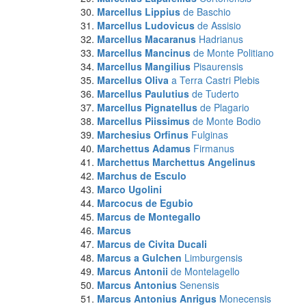
Marcellus Lippius
de Baschio
Marcellus Ludovicus
de Assisio
Marcellus Macaranus
Hadrianus
Marcellus Mancinus
de Monte Politiano
Marcellus Mangilius
Pisaurensis
Marcellus Oliva
a Terra Castri Plebis
Marcellus Paulutius
de Tuderto
Marcellus Pignatellus
de Plagario
Marcellus Piissimus
de Monte Bodio
Marchesius Orfinus
Fulginas
Marchettus Adamus
Firmanus
Marchettus Marchettus Angelinus
Marchus
de Esculo
Marco Ugolini
Marcocus
de Egubio
Marcus
de Montegallo
Marcus
Marcus
de Civita Ducali
Marcus a Gulchen
Limburgensis
Marcus Antonii
de Montelagello
Marcus Antonius
Senensis
Marcus Antonius Anrigus
Monecensis