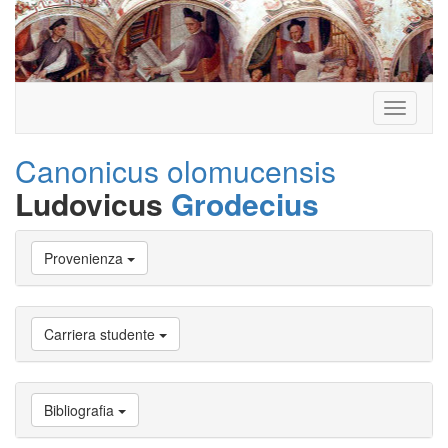
Toggle
navigati
Canonicus olomucensis
Ludovicus
Grodecius
Vai
Provenienza
a
Biografia
Vai
a
Carriera studente
Provenienza
Vai
a
Carriera
Bibliografia
studente
Vai