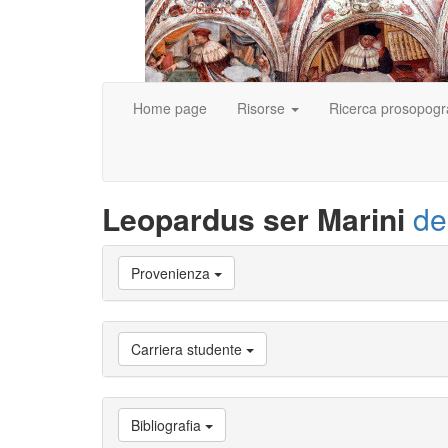
Home page
Risorse
Ricerca prosopogr
Leopardus ser Marini
de
Vai
Provenienza
a
Biografia
Vai
a
Carriera studente
Provenienza
Vai
a
Carriera
Bibliografia
studente