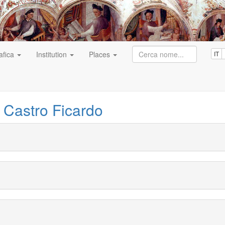
afica
Institution
Places
IT
 Castro Ficardo