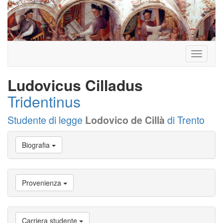
Toggle
navigati
Ludovicus Cilladus
Tridentinus
Studente di legge
Lodovico de Cillà
di Trento
Vai
Biografia
a
Biografia
Vai
a
Provenienza
Provenienza
Vai
a
Carriera
Carriera studente