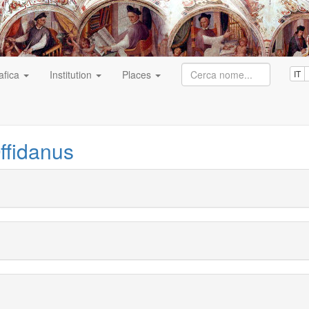
afica
Institution
Places
IT
ffidanus