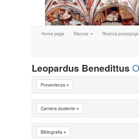
Home page
Risorse
Ricerca prosopogr
Leopardus Benedittus
O
Vai
Provenienza
a
Biografia
Vai
a
Carriera studente
Provenienza
Vai
a
Carriera
Bibliografia
studente