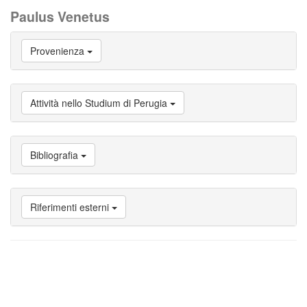
Paulus Venetus
Vai
Provenienza
a
Biografia
Vai
a
Attività nello Studium di Perugia
Provenienza
Vai
a
Carriera
Bibliografia
studente
Vai
a
Attività
Riferimenti esterni
nello
Studium
di
Perugia
Vai
a
Bibliografia