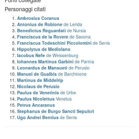
Personaggi citati
Ambrosius
Coranus
Antonius de Robione
de Lerida
Benedictus Reguardati
de Nursia
Franciscus de la Rovere
de Savona
Franciscus Todeschini Piccolomini
de Senis
Hippolytus
de Mediolano
Iacobus Nefe
de Weissenburg
Iohannes Martinus Garbini
de Parma
Leonardus de Mansueti
de Perusio
Manuel de Gualbis
de Barchinone
Martinus
de Middelrip
Nicolaus
de Perusio
Paulus de Venetinis
de Urbe
Paulus Nicolettus
Venetus
Petrus
Ancaranus
Stephanus
de Burgo Sancti Sepulcri
Ugo Andrei Bentius
de Senis