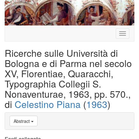
Toggle
navigati
Ricerche sulle Università di
Bologna e di Parma nel secolo
XV, Florentiae, Quaracchi,
Typographia Collegii S.
Nonaventurae, 1963, pp. 570.,
di
Celestino Piana
(
1963
)
Abstract
Fonti collegate