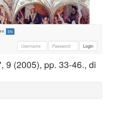
FR
EN
Username
Password
Login
", 9 (2005), pp. 33-46., di