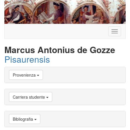
Toggle
navigati
Marcus Antonius de Gozze
Pisaurensis
Vai
Provenienza
a
Biografia
Vai
a
Carriera studente
Provenienza
Vai
a
Carriera
Bibliografia
studente
Vai