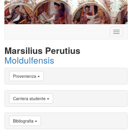
Toggle
navigati
Marsilius Perutius
Moldulfensis
Vai
Provenienza
a
Biografia
Vai
a
Carriera studente
Provenienza
Vai
a
Carriera
Bibliografia
studente
Vai