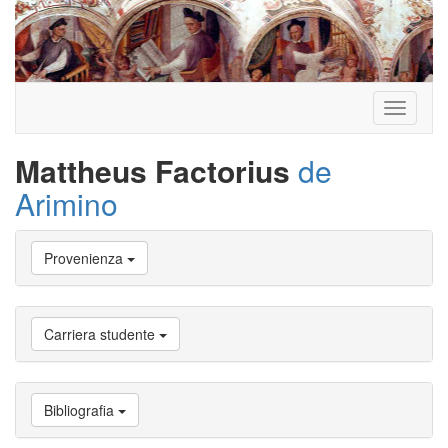
Toggle
navigati
Mattheus Factorius
de
Arimino
Vai
Provenienza
a
Biografia
Vai
a
Carriera studente
Provenienza
Vai
a
Carriera
Bibliografia
studente
Vai