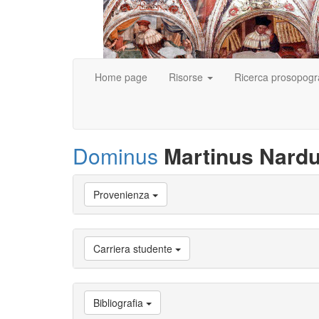
Home page
Risorse
Ricerca prosopogr
Dominus
Martinus Nardut
Vai
Provenienza
a
Biografia
Vai
a
Carriera studente
Provenienza
Vai
a
Carriera
Bibliografia
studente