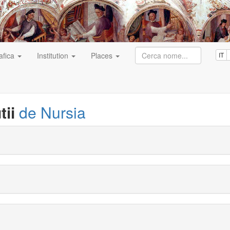
afica
Institution
Places
IT
ii
de Nursia