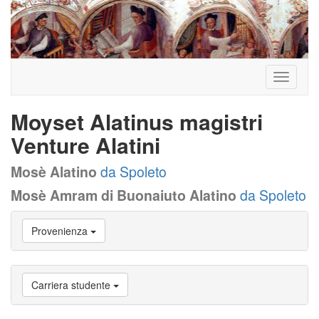
Toggle
navigati
Moyset Alatinus magistri
Venture Alatini
Mosè Alatino
da Spoleto
Mosè Amram di Buonaiuto Alatino
da Spoleto
Vai
Provenienza
a
Biografia
Vai
a
Carriera studente
Provenienza
Vai
a