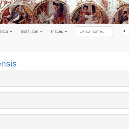
afica
Institution
Places
IT
nsis