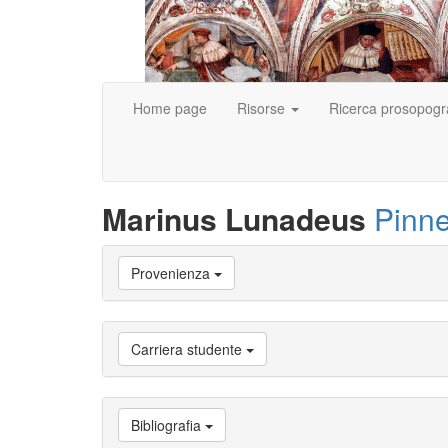
Home page
Risorse
Ricerca prosopogr
Marinus Lunadeus
Pinne
Vai
Provenienza
a
Biografia
Vai
a
Carriera studente
Provenienza
Vai
a
Carriera
Bibliografia
studente