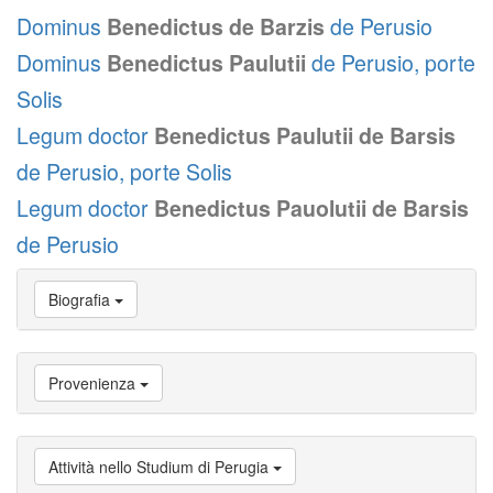
Dominus
Benedictus de Barzis
de Perusio
Dominus
Benedictus Paulutii
de Perusio, porte
Solis
Legum doctor
Benedictus Paulutii de Barsis
de Perusio, porte Solis
Legum doctor
Benedictus Pauolutii de Barsis
de Perusio
Vai
Biografia
a
Biografia
Vai
a
Provenienza
Provenienza
Vai
a
Carriera
Attività nello Studium di Perugia
studente