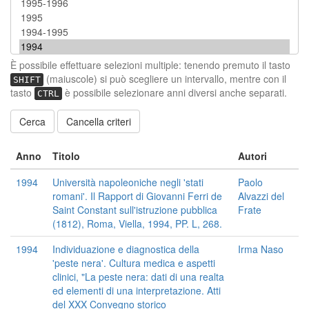
È possibile effettuare selezioni multiple: tenendo premuto il tasto
(maiuscole) si può scegliere un intervallo, mentre con il
SHIFT
tasto
è possibile selezionare anni diversi anche separati.
CTRL
Cancella criteri
Anno
Titolo
Autori
1994
Università napoleoniche negli 'stati
Paolo
romani'. Il Rapport di Giovanni Ferri de
Alvazzi del
Saint Constant sull'istruzione pubblica
Frate
(1812), Roma, Viella, 1994, PP. L, 268.
1994
Individuazione e diagnostica della
Irma Naso
'peste nera'. Cultura medica e aspetti
clinici, "La peste nera: dati di una realta
ed elementi di una interpretazione. Atti
del XXX Convegno storico