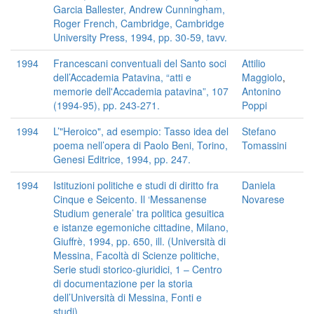
Garcia Ballester, Andrew Cunningham,
Roger French, Cambridge, Cambridge
University Press, 1994, pp. 30-59, tavv.
1994
Francescani conventuali del Santo soci
Attilio
dell’Accademia Patavina, “atti e
Maggiolo
,
memorie dell'Accademia patavina”, 107
Antonino
(1994-95), pp. 243-271.
Poppi
1994
L’"Heroico", ad esempio: Tasso idea del
Stefano
poema nell’opera di Paolo Beni, Torino,
Tomassini
Genesi Editrice, 1994, pp. 247.
1994
Istituzioni politiche e studi di diritto fra
Daniela
Cinque e Seicento. Il ‘Messanense
Novarese
Studium generale’ tra politica gesuitica
e istanze egemoniche cittadine, Milano,
Giuffrè, 1994, pp. 650, ill. (Università di
Messina, Facoltà di Scienze politiche,
Serie studi storico-giuridici, 1 – Centro
di documentazione per la storia
dell’Università di Messina, Fonti e
studi).