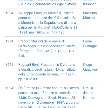
(Studies in comparative Legal history).
Kirshner
1994
Giuseppe Pasquali Marinelli, insigne
Massimo
poeta cameranese del XIX secolo, “Atti
Morroni
e Memorie della Deputazione di storia
patria per le Marche”, NUOVA Serie 99
(1994, ma 1995), pp. 467-495.
1994
Precoci citazioni delle opere di
Elena
Caravaggio in alcuni documenti inediti,
Fumagalli
“Paragone. Arte”, 45 (1994), pp. 101-
116.
1994
Fagnani Boni, Prospero, in Dizionario
Diego
Biografico degli Italiani, Roma, Istituto
Quaglioni
della Enciclopedia Italiana, 44 (1994),
pp. 187-189.
1994
Da Firenze in Grecia: appunti sul lavoro
Ursula
postconciliare, "Firenze e il concilio del
Jaitner
1439. Convegno di Studi, Firenze, 29
Hahner
novembre - 2 dicembre 1989", a cura di
Paolo Viti, Firenze, Leo Olschki, 1994,