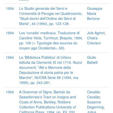
1994
Lo Studio generale dei Servi e
Giuseppe
l'Università di Perugia nel Quattrocento,
Maria
"Studi storici dell'Ordine dei Servi di
Bortone
Maria", 44 (1994), pp. 123-128.
1994
Les 'consilia' medicaux, Traduzione di
Jole Agrimi
,
Caroline Viola, Turnhout, Brepols, 1994,
Chiara
pp. 106 (« Typologie des sources du
Crisciani
moyen age Occidental», 69).
1994
La 'Biblioteca Pubblica' di Urbino
Giulio
istituita da Clemente XI nel 1719. Nuovi
Battelli
documenti, "Atti e Memorie della
Deputazione di storia patria per le
Marche", NUOVA Serie 99 (1994, ma
1995), pp. 243-281.
1994
A Grammar of Signs: Bartolo da
Osvaldo
Sassoferrato's Tract on Insigna and
Cavallar
,
Coats of Arms, Berkley, Robbins
Susanne
Collection Publications-University of
Degenring
,
California Press, 1994, pp. XV, 200
Julius