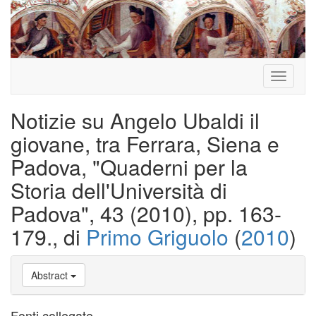
Toggle
navigati
Notizie su Angelo Ubaldi il
giovane, tra Ferrara, Siena e
Padova, "Quaderni per la
Storia dell'Università di
Padova", 43 (2010), pp. 163-
179., di
Primo Griguolo
(
2010
)
Abstract
Fonti collegate