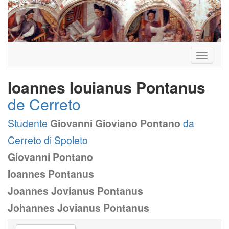
Toggle
navigati
Ioannes Iouianus Pontanus
de Cerreto
Studente
Giovanni Gioviano Pontano
da
Cerreto di Spoleto
Giovanni Pontano
Ioannes Pontanus
Joannes Jovianus Pontanus
Johannes Jovianus Pontanus
Vai