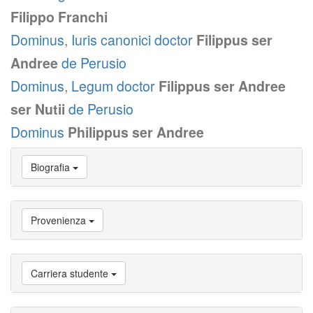
Filippo Franchi
Dominus
,
Iuris canonici doctor
Filippus ser
Andree
de Perusio
Dominus
,
Legum doctor
Filippus ser Andree
ser Nutii
de Perusio
Dominus
Philippus ser Andree
Vai
Biografia
a
Biografia
Vai
a
Provenienza
Provenienza
Vai
a
Carriera
Carriera studente
studente
Vai
a