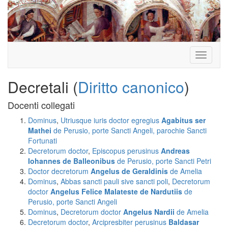
Toggle
navigati
Decretali (
Diritto canonico
)
Docenti collegati
Dominus
,
Utriusque iuris doctor egregius
Agabitus ser
Mathei
de Perusio, porte Sancti Angeli, parochie Sancti
Fortunati
Decretorum doctor
,
Episcopus perusinus
Andreas
Iohannes de Balleonibus
de Perusio, porte Sancti Petri
Doctor decretorum
Angelus de Geraldinis
de Amelia
Dominus
,
Abbas sancti pauli sive sancti poli
,
Decretorum
doctor
Angelus Felice Malateste de Nardutiis
de
Perusio, porte Sancti Angeli
Dominus
,
Decretorum doctor
Angelus Nardii
de Amelia
Decretorum doctor
,
Arcipresbiter perusinus
Baldasar