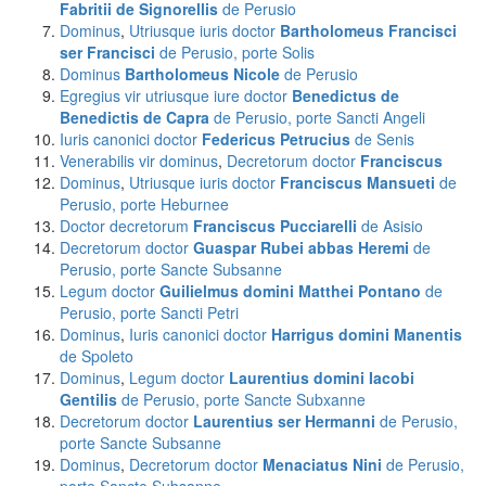
Fabritii de Signorellis
de Perusio
Dominus
,
Utriusque iuris doctor
Bartholomeus Francisci
ser Francisci
de Perusio, porte Solis
Dominus
Bartholomeus Nicole
de Perusio
Egregius vir utriusque iure doctor
Benedictus de
Benedictis de Capra
de Perusio, porte Sancti Angeli
Iuris canonici doctor
Federicus Petrucius
de Senis
Venerabilis vir dominus
,
Decretorum doctor
Franciscus
Dominus
,
Utriusque iuris doctor
Franciscus Mansueti
de
Perusio, porte Heburnee
Doctor decretorum
Franciscus Pucciarelli
de Asisio
Decretorum doctor
Guaspar Rubei abbas Heremi
de
Perusio, porte Sancte Subsanne
Legum doctor
Guilielmus domini Matthei Pontano
de
Perusio, porte Sancti Petri
Dominus
,
Iuris canonici doctor
Harrigus domini Manentis
de Spoleto
Dominus
,
Legum doctor
Laurentius domini Iacobi
Gentilis
de Perusio, porte Sancte Subxanne
Decretorum doctor
Laurentius ser Hermanni
de Perusio,
porte Sancte Subsanne
Dominus
,
Decretorum doctor
Menaciatus Nini
de Perusio,