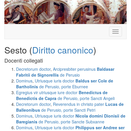
Toggle
navigati
Sesto (
Diritto canonico
)
Docenti collegati
Decretorum doctor
,
Arcipresbiter perusinus
Baldasar
Fabritii de Signorellis
de Perusio
Dominus
,
Utriusque iuris doctor
Baldus ser Cole de
Bartholinis
de Perusio, porte Eburnee
Egregius vir utriusque iure doctor
Benedictus de
Benedictis de Capra
de Perusio, porte Sancti Angeli
Decretorum doctor
,
Reverendus in christo pater
Lucas de
Balleonibus
de Perusio, porte Sancti Petri
Dominus
,
Utriusque iuris doctor
Nicola domini Dionisii de
Baregianis
de Perusio, porte Sancte Subxanne
Dominus
,
Utriusque iuris doctor
Philippus ser Andree ser