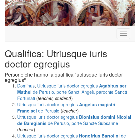
Toggle
navigati
Qualifica: Utriusque iuris
doctor egregius
Persone che hanno la qualifica "utriusque iuris doctor
egregius"
Dominus
,
Utriusque iuris doctor egregius
Agabitus ser
Mathei
de Perusio, porte Sancti Angeli, parochie Sancti
Fortunati
(
teacher, student}
)
Utriusque iuris doctor egregius
Angelus magistri
Francisci
de Perusio
(
teacher
)
Utriusque iuris doctor egregius
Dionisius domini Nicolai
de Baregianis
de Perusio, porte Sancte Subsanne
(
teacher
)
Utriusque iuris doctor egregius
Honofrius Bartolini
de