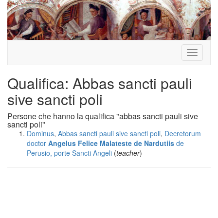
Toggle
navigati
Qualifica: Abbas sancti pauli
sive sancti poli
Persone che hanno la qualifica "abbas sancti pauli sive
sancti poli"
Dominus
,
Abbas sancti pauli sive sancti poli
,
Decretorum
doctor
Angelus Felice Malateste de Nardutiis
de
Perusio, porte Sancti Angeli
(
teacher
)