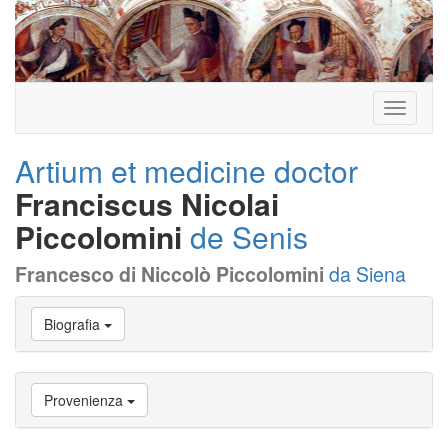
Toggle
navigati
Artium et medicine doctor
Franciscus Nicolai
Piccolomini
de Senis
Francesco di Niccolò Piccolomini
da Siena
Vai
Biografia
a
Biografia
Vai
a
Provenienza
Provenienza
Vai
a