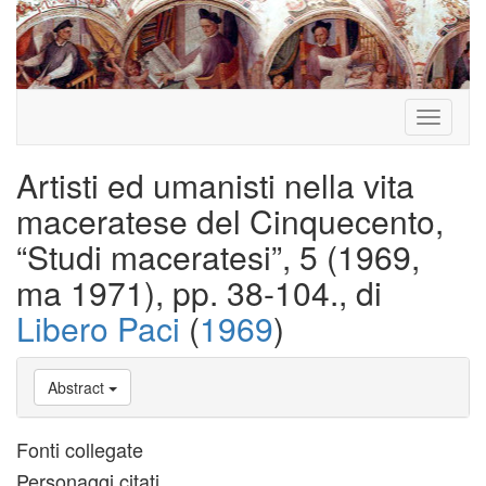
Toggle
navigati
Artisti ed umanisti nella vita
maceratese del Cinquecento,
“Studi maceratesi”, 5 (1969,
ma 1971), pp. 38-104., di
Libero Paci
(
1969
)
Abstract
Fonti collegate
Personaggi citati