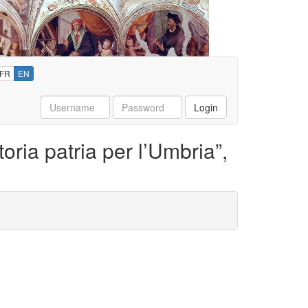
FR
EN
Username
Password
Login
oria patria per l’Umbria”,