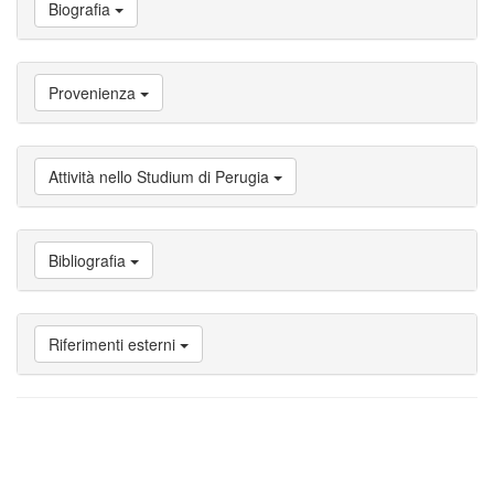
Biografia
a
Biografia
Vai
a
Provenienza
Provenienza
Vai
a
Carriera
Attività nello Studium di Perugia
studente
Vai
a
Attività
Bibliografia
nello
Studium
di
Perugia
Riferimenti esterni
Vai
a
Bibliografia
Vai
a
Riferimenti