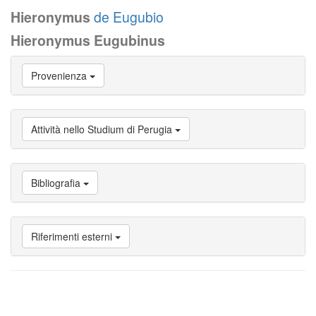
Hieronymus
de Eugubio
Hieronymus Eugubinus
Vai
Provenienza
a
Biografia
Vai
a
Attività nello Studium di Perugia
Provenienza
Vai
a
Carriera
Bibliografia
studente
Vai
a
Attività
Riferimenti esterni
nello
Studium
di
Perugia
Vai