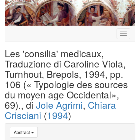
Toggle
navigati
Les 'consilia' medicaux,
Traduzione di Caroline Viola,
Turnhout, Brepols, 1994, pp.
106 (« Typologie des sources
du moyen age Occidental»,
69)., di
Jole Agrimi
,
Chiara
Crisciani
(
1994
)
Abstract