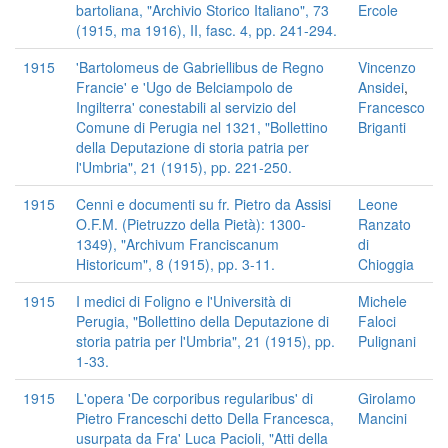
bartoliana, "Archivio Storico Italiano", 73
Ercole
(1915, ma 1916), II, fasc. 4, pp. 241-294.
1915
'Bartolomeus de Gabriellibus de Regno
Vincenzo
Francie' e 'Ugo de Belciampolo de
Ansidei
,
Ingilterra' conestabili al servizio del
Francesco
Comune di Perugia nel 1321, "Bollettino
Briganti
della Deputazione di storia patria per
l'Umbria", 21 (1915), pp. 221-250.
1915
Cenni e documenti su fr. Pietro da Assisi
Leone
O.F.M. (Pietruzzo della Pietà): 1300-
Ranzato
1349), "Archivum Franciscanum
di
Historicum", 8 (1915), pp. 3-11.
Chioggia
1915
I medici di Foligno e l'Università di
Michele
Perugia, "Bollettino della Deputazione di
Faloci
storia patria per l'Umbria", 21 (1915), pp.
Pulignani
1-33.
1915
L'opera 'De corporibus regularibus' di
Girolamo
Pietro Franceschi detto Della Francesca,
Mancini
usurpata da Fra' Luca Pacioli, "Atti della