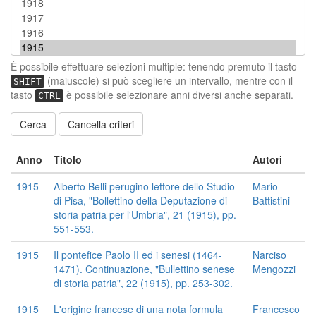
È possibile effettuare selezioni multiple: tenendo premuto il tasto
(maiuscole) si può scegliere un intervallo, mentre con il
SHIFT
tasto
è possibile selezionare anni diversi anche separati.
CTRL
Cancella criteri
Anno
Titolo
Autori
1915
Alberto Belli perugino lettore dello Studio
Mario
di Pisa, "Bollettino della Deputazione di
Battistini
storia patria per l'Umbria", 21 (1915), pp.
551-553.
1915
Il pontefice Paolo II ed i senesi (1464-
Narciso
1471). Continuazione, "Bullettino senese
Mengozzi
di storia patria", 22 (1915), pp. 253-302.
1915
L'origine francese di una nota formula
Francesco