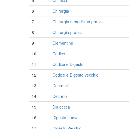
5
Chimica
6
Chirurgia
7
Chirurgia e medicina pratica
8
Chirurgia pratica
9
Clementine
10
Codice
11
Codice e Digesto
12
Codice e Digesto vecchio
13
Decretali
14
Decreto
15
Dialectica
16
Digesto nuovo
17
Digesto Vecchio