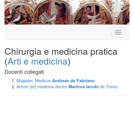
Toggle
navigati
Chirurgia e medicina pratica
(
Arti e medicina
)
Docenti collegati
Magister
,
Medicus
Andreas
de Fabriano
Artium [et] medicine doctor
Marinus Iacobi
de Trevio