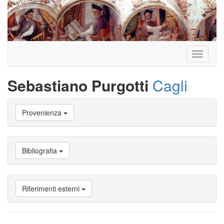
Toggle
navigati
Sebastiano Purgotti
Cagli
Vai
Provenienza
a
Biografia
Vai
a
Bibliografia
Provenienza
Vai
a
Carriera
Riferimenti esterni
studente
Vai
a
Attività