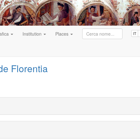
afica
Institution
Places
IT
de Florentia