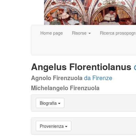
Home page
Risorse
Ricerca prosopogr
Angelus Florentiolanus
Agnolo Firenzuola
da Firenze
Michelangelo Firenzuola
Vai
Biografia
a
Biografia
Vai
a
Provenienza
Provenienza
Vai