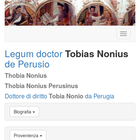
Toggle
navigati
Legum doctor
Tobias Nonius
de Perusio
Thobia Nonius
Thobia Nonius Perusinus
Dottore di diritto
Tobia Nonio
da Perugia
Vai
Biografia
a
Biografia
Vai
a
Provenienza
Provenienza