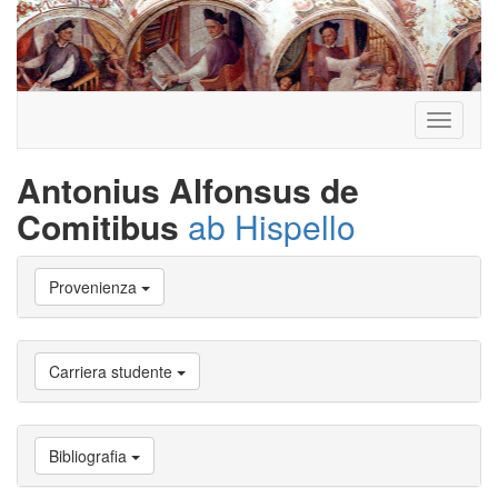
Toggle
navigati
Antonius Alfonsus de
Comitibus
ab Hispello
Vai
Provenienza
a
Biografia
Vai
a
Carriera studente
Provenienza
Vai
a
Carriera
Bibliografia
studente
Vai