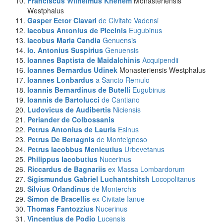
Franciscus Wilhelmus Knehem
Monasteriensis
Westphalus
Gasper Ector Clavari
de Civitate Vadensi
Iacobus Antonius de Piccinis
Eugubinus
Iacobus Maria Candia
Genuensis
Io. Antonius Suspirius
Genuensis
Ioannes Baptista de Maidalchinis
Acquipendii
Ioannes Bernardus Udinek
Monasteriensis Westphalus
Ioannes Lonbardus
a Sancto Remulo
Ioannis Bernardinus de Butelli
Eugubinus
Ioannis de Bartolucci
de Cantiano
Ludovicus de Audibertis
Niciensis
Periander de Colbossanis
Petrus Antonius de Lauris
Esinus
Petrus De Bertagnis
de Monteignoso
Petrus Iacobbus Menicutius
Urbevetanus
Philippus Iacobutius
Nucerinus
Riccardus de Bagnariis
ex Massa Lombardorum
Sigismundus Gabriel Luchantshitsh
Locopolitanus
Silvius Orlandinus
de Monterchis
Simon de Bracellis
ex Civitate Ianue
Thomas Fantozzius
Nucerinus
Vincentius de Podio
Lucensis