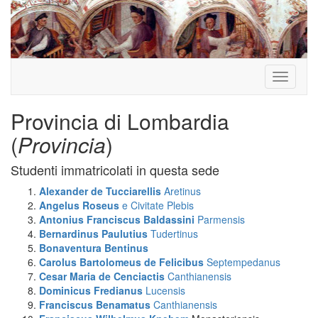
Toggle
navigati
Provincia di Lombardia
(
Provincia
)
Studenti immatricolati in questa sede
Alexander de Tucciarellis
Aretinus
Angelus Roseus
e Civitate Plebis
Antonius Franciscus Baldassini
Parmensis
Bernardinus Paulutius
Tudertinus
Bonaventura Bentinus
Carolus Bartolomeus de Felicibus
Septempedanus
Cesar Maria de Cenciactis
Canthianensis
Dominicus Fredianus
Lucensis
Franciscus Benamatus
Canthianensis