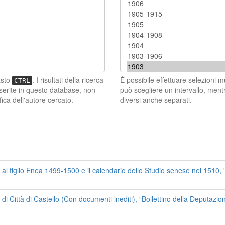
asto
. I risultati della ricerca
È possibile effettuare selezioni m
CTRL
nserite in questo database, non
può scegliere un intervallo, mentr
fica dell'autore cercato.
diversi anche separati.
l figlio Enea 1499-1500 e il calendario dello Studio senese nel 1510, "B
di Città di Castello (Con documenti inediti), “Bollettino della Deputazion