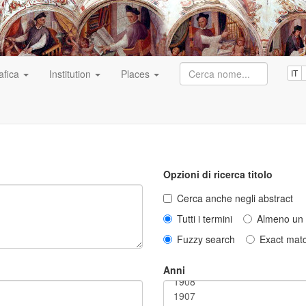
afica
Institution
Places
IT
Opzioni di ricerca titolo
Cerca anche negli abstract
Tutti i termini
Almeno un 
Fuzzy search
Exact mat
Anni