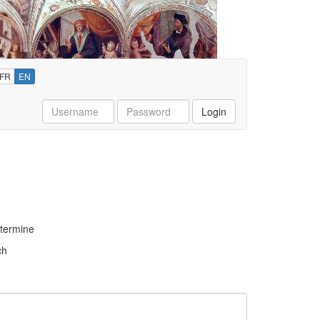
FR
EN
Username
Password
Login
termine
ch