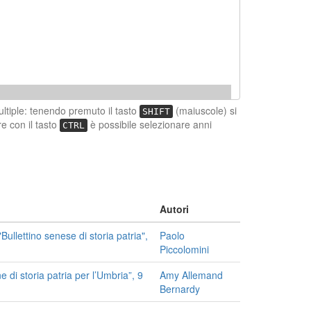
ultiple: tenendo premuto il tasto
(maiuscole) si
SHIFT
e con il tasto
è possibile selezionare anni
CTRL
Autori
ullettino senese di storia patria",
Paolo
Piccolomini
e di storia patria per l’Umbria”, 9
Amy Allemand
Bernardy