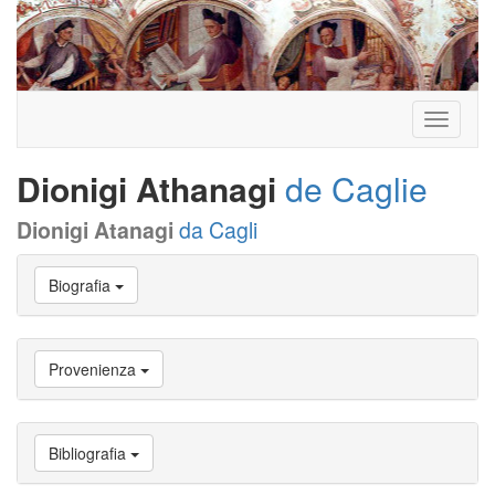
Toggle
navigati
Dionigi Athanagi
de Caglie
Dionigi Atanagi
da Cagli
Vai
Biografia
a
Biografia
Vai
a
Provenienza
Provenienza
Vai
a
Carriera
Bibliografia
studente
Vai