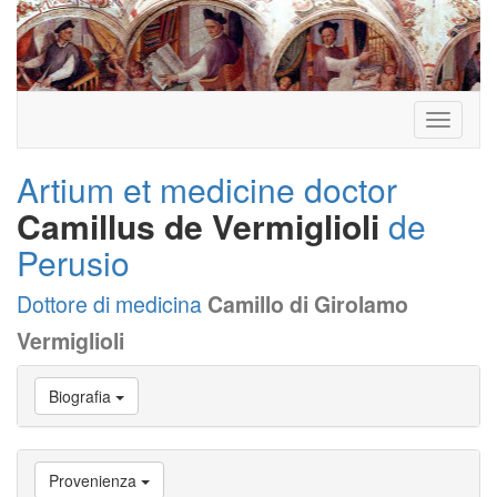
Toggle
navigati
Artium et medicine doctor
Camillus de Vermiglioli
de
Perusio
Dottore di medicina
Camillo di Girolamo
Vermiglioli
Vai
Biografia
a
Biografia
Vai
a
Provenienza
Provenienza