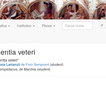
afica
Institution
Places
IT
entia veteri
ntia veteri"
sta Lattanzii
de Foro Sempronii
(
student
)
empedanus, de Marchia (
student
)