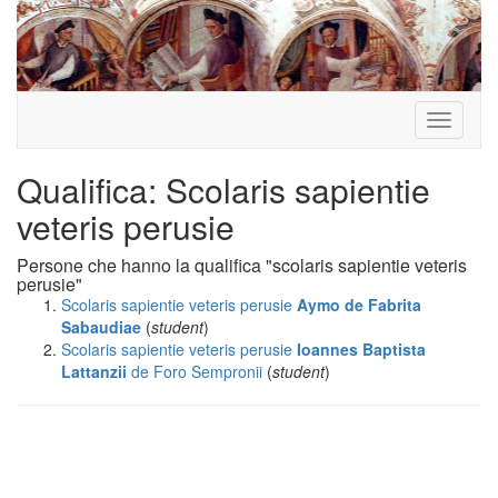
Toggle
navigati
Qualifica: Scolaris sapientie
veteris perusie
Persone che hanno la qualifica "scolaris sapientie veteris
perusie"
Scolaris sapientie veteris perusie
Aymo
de Fabrita
Sabaudiae
(
student
)
Scolaris sapientie veteris perusie
Ioannes Baptista
Lattanzii
de Foro Sempronii
(
student
)